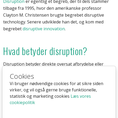
Disruption
er egentlig et begreb, der til dels stammer
tilbage fra 1995, hvor den amerikanske professor
Clayton M. Christensen brugte begrebet disruptive
technology. Senere udviklede han det, og kom med
begrebet
disruptive innovation
.
Hvad betyder disruption?
Disruption betyder direkte oversat afbrydelse eller
forstyrrelse, og det kan godt relateres til den måde man
Cookies
bruger begrebet i dag. Typisk er disruption brugt
Vi bruger nødvendige cookies for at sikre siden
sammen med ord som innovation og nytænkning, og
virker, og vil også gerne bruge funktionelle,
det skyldes at begrebet bruges til at beskrive hvordan
statistik og marketing cookies
Læs vores
innovation af nye produkter og services kan nedbryde
cookiepolitik
eksisterende branchers forretningsmodeller.