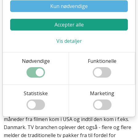
Kun nødvendige
Eksempler på disruption
Accepter alle
Der er mange eksempler på disruption, og nogle af de
mest kendte er eksempelvis:
Vis detaljer
Nødvendige
Funktionelle
Film- og tv-branchen
Efterhånden som streaming kom, blev brancen nødt til
at ændre sig. Videoudlejningsbutikker som Blockbuster,
Statistiske
Marketing
mistede sit forrretningsgrundlag, og
filmudgivelsedatoer world wide var nødt til at være mere
ensartet, i modsætning til før, hvor der kunne gå 6
måneder fra filmen kom i USA og indtil den kom i f.eks.
Danmark. TV branchen oplever det også - flere og flere
melder de traditionelle tv pakker fra til fordel for