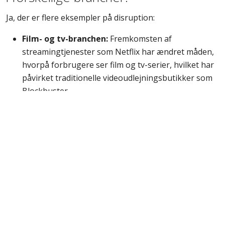
Ja, der er flere eksempler på disruption:
Film- og tv-branchen:
Fremkomsten af
streamingtjenester som Netflix har ændret måden,
hvorpå forbrugere ser film og tv-serier, hvilket har
påvirket traditionelle videoudlejningsbutikker som
Blockbuster.
Taxibranchen:
Tjenester som Uber har
introduceret nye forretningsmodeller, der
udfordrer traditionelle taxaselskaber.
Musikbranchen:
Overgangen fra fysiske medier
som CD'er til digitale streamingtjenester har
fundamentalt ændret musikindustrien.
Software og web:
Skiftet fra engangskøb af
software til abonnementsbaserede cloud-løsninger
har ændret måden, hvorpå virksomheder og
forbrugere anvender software.