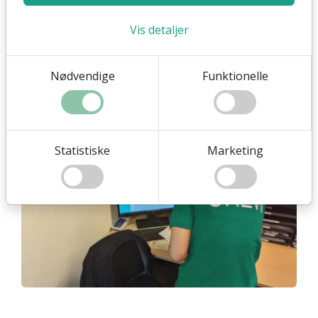
tunge arbejde. Takket være den tætte integration
mellem alle komponenter er det nemt at overvåge
Vis detaljer
salg og kort, og vi tilbyder masser af
integrationer
til andre systemer. Desuden understøtter
Nødvendige
Funktionelle
løsningen offline scanning, så du altid er dækket,
selv hvis nettet svigter.
Statistiske
Marketing