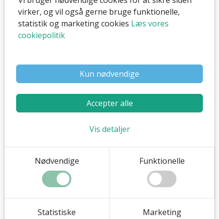
virker, og vil også gerne bruge funktionelle,
Udover at støtte f.eks. gode sager som
Kræftens
statistik og marketing cookies
Læs vores
bekæmpelse
,
Hjerteforeningen
og
foreninger
, så
cookiepolitik
gør vi også hvad vi kan for at
passe på miljøet
.
Vi støtter
Vi passer på miljøet
Kun nødvendige
Accepter alle
Vis detaljer
Nødvendige
Funktionelle
Kræftens bekæmpelse
Vi støtter Kræftens Bekæmpelse på flere
forskellige måder.
Statistiske
Marketing