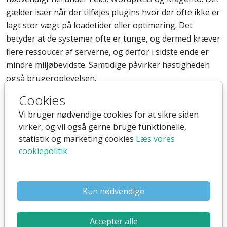
gælder især når der tilføjes plugins hvor der ofte ikke er
lagt stor vægt på loadetider eller optimering. Det
betyder at de systemer ofte er tunge, og dermed kræver
flere ressoucer af serverne, og derfor i sidste ende er
mindre miljøbevidste. Samtidige påvirker hastigheden
også brugeroplevelsen.
Det illustreres meget godt ved en simpel Google
Cookies
søgning på Wordpress slow, hvor der kommer intet
Vi bruger nødvendige cookies for at sikre siden
mindre en 77.700.000 resultater
virker, og vil også gerne bruge funktionelle,
Læs også om hvilke andre grunde der kan være til at
statistik og marketing cookies
Læs vores
vælge
alternativer til f.eks. Wordpress
.
cookiepolitik
Det kan derfor være en god ide, at gå efter et optimeret
SaaS (Software as a Service) system, hvor hastigheden
Kun nødvendige
er optimeret og systemet løbende opdateres og følger
med tiden, så man sikre den altid loader hurtigt.
Accepter alle