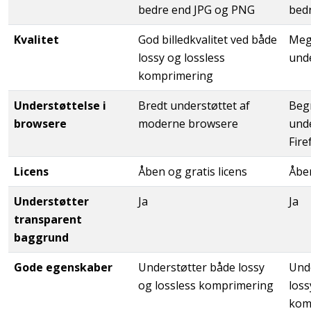
bedre end JPG og PNG
bed
Kvalitet
God billedkvalitet ved både
Mege
lossy og lossless
und
komprimering
Understøttelse i
Bredt understøttet af
Beg
browsere
moderne browsere
unde
Fire
Licens
Åben og gratis licens
Åben
Understøtter
Ja
Ja
transparent
baggrund
Gode egenskaber
Understøtter både lossy
Und
og lossless komprimering
loss
kom