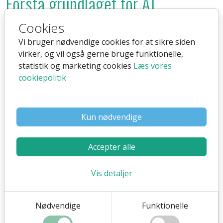
Forstå grundlaget for AI
Cookies
AI-systemer fungerer ved at analysere store mængder
data for at identificere mønstre, ligheder, og anomalier.
Vi bruger nødvendige cookies for at sikre siden
virker, og vil også gerne bruge funktionelle,
statistik og marketing cookies
Læs vores
Ved hjælp af disse data kan systemerne træffe
cookiepolitik
beslutninger, forudsige resultater, og automatisere
komplekse opgaver. Dette inkluderer alt fra simpel
dataanalyse til komplekse problemstillinger som
Kun nødvendige
naturlig sprogforståelse og billedgenkendelse.
Accepter alle
AI i erhvervslivet
Vis detaljer
For virksomheder udgør AI en mulighed for at optimere
operationer, forbedre kundeservice, og innovere
Nødvendige
Funktionelle
produktudvikling. Her er nogle måder, hvorpå AI kan