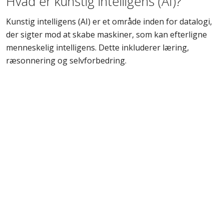
Hvad er kunstig intelligens (AI)?
Kunstig intelligens (AI) er et område inden for datalogi,
der sigter mod at skabe maskiner, som kan efterligne
menneskelig intelligens. Dette inkluderer læring,
ræsonnering og selvforbedring.
Hvordan fungerer AI-systemer?
AI-systemer fungerer ved at analysere store mængder
data for at identificere mønstre, ligheder og anomalier.
Ved hjælp af disse data kan systemerne træffe
beslutninger, forudsige resultater og automatisere
komplekse opgaver.
Hvordan kan AI implementeres i min
virksomhed?