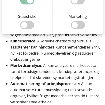
anvendes i erhvervslivet:
SoMe:
Lad AI komme med et udkast til SoMe
Statistiske
Marketing
(sociale medier) indhold både i form af tekst og
billeder
Artikler og SEO:
Lad AI komme med bud på
søgeoptimerede artikler, produktbeskrivelser mv.
Kundeservice:
AI-drevne chatbots og virtuelle
assistenter kan håndtere kundehenvendelser 24/7,
hvilket forbedrer kundeoplevelsen og reducerer
omkostningerne.
Markedsanalyse:
AI kan analysere markedsdata
for at forudsige tendenser, kundepræferencer, og
hjælpe med at skræddersy marketingstrategier.
Automatisering af arbejdsprocesser:
AI kan
automatisere rutinemæssige og tidskrævende
opgaver, hvilket frigør medarbejdernes tid til mere
værdiskabende arbejde.