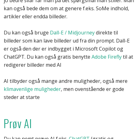
jo bedre svar får man på det spørgsmål man stiller. Man
kan også bede dem om at genere f.eks. SoMe indhold,
artikler eller endda billeder.
Du kan også bruge
Dall-E / Midjourney
direkte til
billeder som kan lave billeder ud fra din prompt. Dall-E
er også den der er indbygget i Microsoft Copilot og
ChatGPT. Du kan også gratis benytte
Adobe Firefly
til at
redigerer billeder med AI
AI tilbyder også mange andre muligheder, også mere
klimavenlige muligheder
, men ovenstående er gode
steder at starte
Prøv AI
Du kan nemt prøve AI f.eks.
ChatGPT
(gratis og