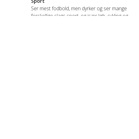
Sport
Ser mest fodbold, men dyrker og ser mange
forskellige slags sport, og især løb, cykling og
svømning bruger jeg tid på.
Ofte stillede spørgsmål om
Glen Hjorth Nielsen
Hvem er Glen Hjorth Nielsen?
Glen Hjorth Nielsen er partner og full-stack