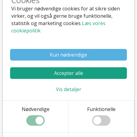
Cookies
Vi bruger nødvendige cookies for at sikre siden
Glen varetager Front-end programmering og back-end
virker, og vil også gerne bruge funktionelle,
programmering i systemet. Glen er også partner.
statistik og marketing cookies
Læs vores
cookiepolitik
Glen Nielsen
+45 69 10 12 14
Kun nødvendige
+45 71 71 12 14
glen@flex4b.com
Accepter alle
Vis detaljer
Nødvendige
Funktionelle