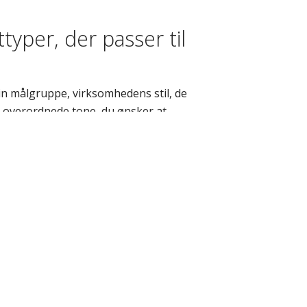
typer, der passer til
in målgruppe, virksomhedens stil, de
en overordnede tone, du ønsker at
og forstærke dit budskab.
krifttyper bør jeg
ige skrifttyper til maksimalt to: én til
 elementer kan en tredje, dekorativ
tere tykkelse, farve, størrelse og