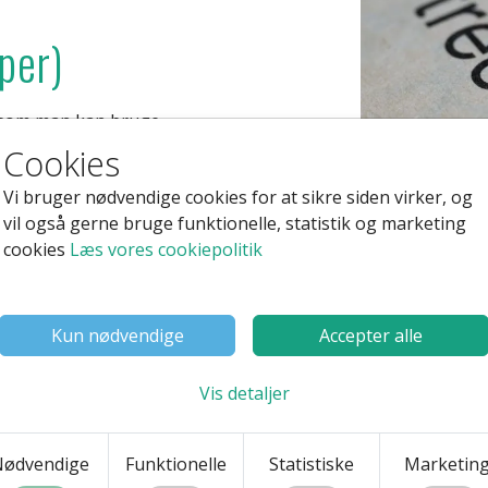
yper)
er som man kan bruge
Cookies
l
Vi bruger nødvendige cookies for at sikre siden virker, og
vil også gerne bruge funktionelle, statistik og marketing
imes New Roman
cookies
Læs vores cookiepolitik
e der ligner de er håndskrevne
Kun nødvendige
Accepter alle
 ofte ikke er gode til længere tekster
Vis detaljer
irksomheden
Nødvendige
Funktionelle
Statistiske
Marketin