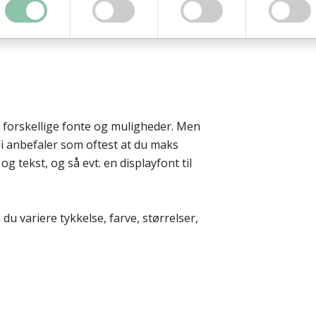
lke der passer til jeres målgruppe, stil,
med til at underbygge budskabet.
e forskellige fonte og muligheder. Men
Vi anbefaler som oftest at du maks
og tekst, og så evt. en displayfont til
du variere tykkelse, farve, størrelser,
t