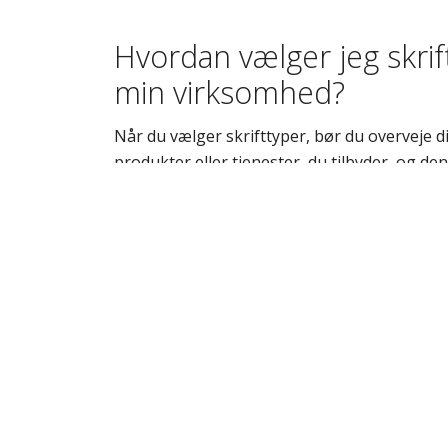
Hvordan vælger jeg skrift
min virksomhed?
Når du vælger skrifttyper, bør du overveje d
produkter eller tjenester, du tilbyder, og d
kommunikere. Skrifttypen skal understøtte 
Hvor mange forskellige s
bruge på min webside?
Det anbefales at begrænse antallet af forskell
overskrifter og én til brødtekst. For særlige
skrifttype anvendes. For variation kan du jus
formatering inden for de valgte skrifttyper.