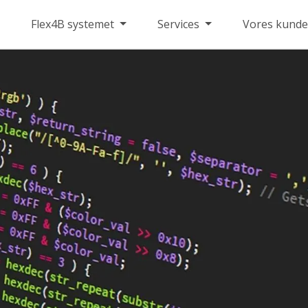
Flex4B systemet
Services
Vores kunde