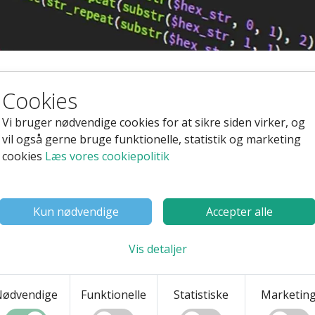
anager
Cookies
Vi bruger nødvendige cookies for at sikre siden virker, og
vil også gerne bruge funktionelle, statistik og marketing
cookies
Læs vores cookiepolitik
lere rundt omkring i verden, og er en
Kun nødvendige
Accepter alle
n med over 800.000 kode pakker.
Vis detaljer
 af vores system mærker noget til, men
ssen.
Nødvendige
Funktionelle
Statistiske
Marketin