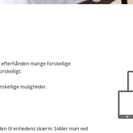
r efterhånden mange forskellige
rskelligt.
orskellige muligheder.
den til enhedens skærm. Sidder man ved