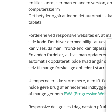
en lille skærm, ser man en anden version, en
computerskærm.
Det betyder også at indholdet automatisk kan
tablets.
Fordelene ved responsive websites er, at m
side kode. Det bliver dermed billigt at udvikle
kan vises, da man i frond-end kan tilpasse u
En anden fordel er, at hvis man opdaterer en
automatisk opdateret, både hvad angår design
selv til mange forskellige enheder i størrelse
Ulemperne er ikke store mere, men ift. f.ek
måde gøre brug af enhedernes indbyggede f
af mange gennem
PWA (Progressive Web ap
Responsive design ses i dag næsten på alle n