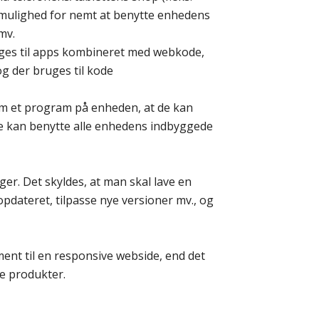
r mulighed for nemt at benytte enhedens
mv.
uges til apps kombineret med webkode,
g der bruges til kode
som et program på enheden, at de kan
de kan benytte alle enhedens indbyggede
er. Det skyldes, at man skal lave en
 opdateret, tilpasse nye versioner mv., og
ent til en responsive webside, end det
ge produkter.