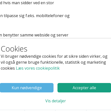
d hvis man sidder ved en stor
 tilpasse sig f.eks. mobiltelefoner og
an benytter samme webside og server
, og er alligevel fleksibelt med hvad, der
Cookies
dseendet de forskellige skærmstørrelser.
s side, så er "mobil versionen"
Vi bruger nødvendige cookies for at sikre siden virker, og
 og indhold. Sidst så tilpasser den sig
vil også gerne bruge funktionelle, statistik og marketing
n.
cookies
Læs vores cookiepolitik
s. native app, så kan man ikke på samme
unktioner. I dag kan man dog gøre brug
Kun nødvendige
Accepter alle
ps)
Vis detaljer
yere websider, og er en stor del af