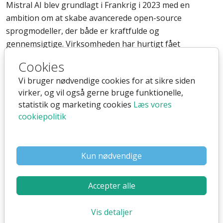
Mistral AI blev grundlagt i Frankrig i 2023 med en
ambition om at skabe avancerede open-source
sprogmodeller, der både er kraftfulde og
gennemsigtige. Virksomheden har hurtigt fået
opmærksomhed i AI-verdenen for sin tilgang til
Cookies
decentralisering og brugen af open-source kode, hvilket
Vi bruger nødvendige cookies for at sikre siden
giver større frihed til udviklere og virksomheder.
virker, og vil også gerne bruge funktionelle,
statistik og marketing cookies
Læs vores
cookiepolitik
Styrker ved Mistral AI
Open-source tilgang:
Mistral AI tilbyder åbne
Kun nødvendige
sprogmodeller, som giver brugere mulighed for
fuld adgang til kildekoden og større
Accepter alle
tilpasningsmuligheder.
Europæisk datasikkerhed:
Som en EU-baseret
Vis detaljer
virksomhed overholder Mistral AI strengt
GDPR
,