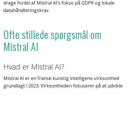
drage fordel af Mistral AI’s fokus på GDPR og lokale
datahåndteringskrav.
Ofte stillede spørgsmål om
Mistral AI
Hvad er Mistral AI?
Mistral AI er en fransk kunstig intelligens-virksomhed
grundlagt i 2023. Virksomheden fokuserer på at udvikle
avancerede open-source sprogmodeller og har hurtigt
markeret sig som en betydelig aktør i AI-landskabet.
Hvad er Mistral AI's tilgang til open-
source udvikling?