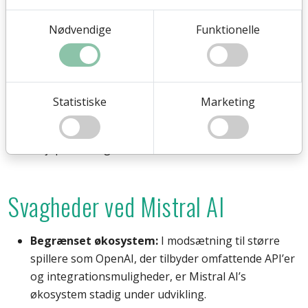
hvilket gør det lettere for europæiske
organisationer at anvende deres teknologi uden
Nødvendige
Funktionelle
bekymringer om datakompatibilitet.
Fokus på effektivitet:
Deres modeller er designet
til at være mindre ressourcekrævende uden at gå
på kompromis med ydeevnen, hvilket gør dem
Statistiske
Marketing
ideelle for virksomheder med begrænsede
serverkapaciteter eller virksomheder med fokus på
miljøpåvirkning.
Svagheder ved Mistral AI
Begrænset økosystem:
I modsætning til større
spillere som OpenAI, der tilbyder omfattende API’er
og integrationsmuligheder, er Mistral AI’s
økosystem stadig under udvikling.