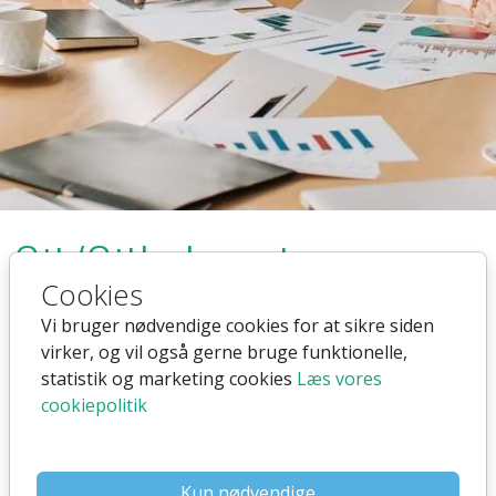
Git/Github partner
Cookies
Vi bruger nødvendige cookies for at sikre siden
17. jun. 2017
17. jun. 2017
virker, og vil også gerne bruge funktionelle,
statistik og marketing cookies
Læs vores
cookiepolitik
Github og Git
Kun nødvendige