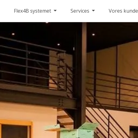
Flex4B systemet
Services
Vores kunde