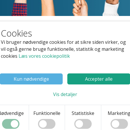
 stiftere
Cookies
Vi bruger nødvendige cookies for at sikre siden virker, og
vil også gerne bruge funktionelle, statistik og marketing
cookies
Læs vores cookiepolitik
tere Morten og Thomas, da de har købt
Kun nødvendige
Accepter alle
 via købet af Bambora.
Vis detaljer
dig som kunde?
Nødvendige
Funktionelle
Statistiske
Marketin
priser mv. ikke ændrer sig.
ftigt på platformen hvilket også er ved at