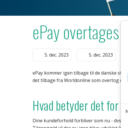
ePay overtages af
5. dec. 2023
5. dec. 2023
ePay kommer igen tilbage til de danske stif
det tilbage fra Worldonline som overtog det
Hvad betyder det for 
Dine kundeforhold forbliver som nu - dvs. at 
Tilgengæld vil der nu igen blive udviklet kra