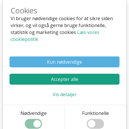
Cookies
Vi bruger nødvendige cookies for at sikre siden
virker, og vil også gerne bruge funktionelle,
CMYK
statistik og marketing cookies
Læs vores
cookiepolitik
CMYK er en farveskala, der benyttes til trykt materiale,
specielt inden for digital tryk.
Kun nødvendige
CMYK står for:
C: Cyan
Accepter alle
M: Magentha
Y: Yellow
Vis detaljer
K: Key color / black/white
Nødvendige
Funktionelle
Farverne angives med en procentmæssig dækning af
hver farve. Eksempelvis 90% Cyan, 10% Magentha osv.