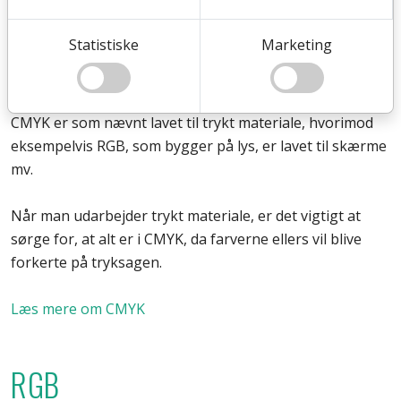
Da det er et subtraktivt farveblandingssystem, vil alle
tre primærfarver (CMY), blandet på en hvid baggrund,
Statistiske
Marketing
give sort, mens ingen farve i nogle af dem giver hvidt. I
praksis har man dog key color til at styre sort/hvid.
CMYK er som nævnt lavet til trykt materiale, hvorimod
eksempelvis RGB, som bygger på lys, er lavet til skærme
mv.
Når man udarbejder trykt materiale, er det vigtigt at
sørge for, at alt er i CMYK, da farverne ellers vil blive
forkerte på tryksagen.
Læs mere om CMYK
RGB