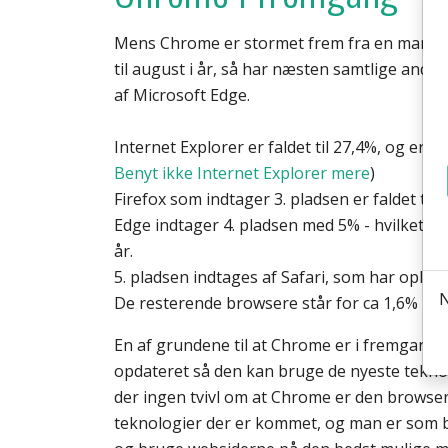
Mens Chrome er stormet frem fra en markeds
til august i år, så har næsten samtlige and
af Microsoft Edge.
Internet Explorer er faldet til 27,4%, og er d
Benyt ikke Internet Explorer mere
)
Firefox som indtager 3. pladsen er faldet til 
Edge indtager 4. pladsen med 5% - hvilket er
år.
5. pladsen indtages af Safari, som har opleve
De resterende browsere står for ca 1,6%
En af grundene til at Chrome er i fremgang sk
opdateret så den kan bruge de nyeste tekno
der ingen tvivl om at Chrome er den browser 
teknologier der er kommet, og man er som br