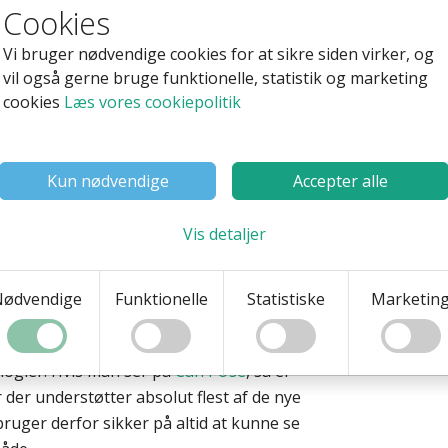
Cookies
andel på 29,5% til 54% fra august 2015
Vi bruger nødvendige cookies for at sikre siden virker, og
re browsere mistet andele med undtagelse
vil også gerne bruge funktionelle, statistik og marketing
cookies
Læs vores cookiepolitik
ermed forsat på en solid 2. plads. (update:
Kun nødvendige
Accepter alle
7,7%
 ganske flot, da den kun har eksisteret 1
Vis detaljer
t et fald, og nu ligger på 4,3%
Nødvendige
Funktionelle
Statistiske
Marketin
yldes at den er super hurtig til at blive
logier. Hvis man ser på
Can I Use
, så er
der understøtter absolut flest af de nye
uger derfor sikker på altid at kunne se