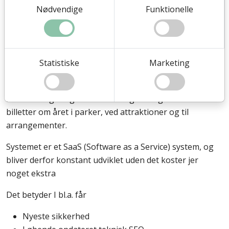
Nødvendige
Funktionelle
Gennemprøvet billetsystem
Vores billetsystem bruges af mange kunder og
Statistiske
Marketing
gennemtestet, så du kan være sikker på alt kører uden
problemer, og har de funktioner der er behov for. Vores
kunder sælger og validerer mange mange tusinde
billetter om året i parker, ved attraktioner og til
arrangementer.
Systemet er et SaaS (Software as a Service) system, og
bliver derfor konstant udviklet uden det koster jer
noget ekstra
Det betyder I bl.a. får
Nyeste sikkerhed